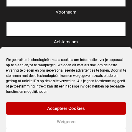
Voornaam
Achternaam
Email
We gebruiken technologieën zoals cookies om informatie over je apparaat
*
op te slaan en/of te raadplegen. We doen dit met als doel om de beste
ervaring te bieden en om gepersonaliseerde advertenties te tonen. Door in te
stemmen met deze technologieën kunnen we gegevens zoals bladeren
gedrag of unieke ID's op deze site verwerken. Als je geen toestemming geeft
of je toestemming intrekt, kan dit een nadelige invloed hebben op bepaalde
functies en mogelijkheden.
Inschrijven
Accepteer Cookies
Alternative:
Weigeren