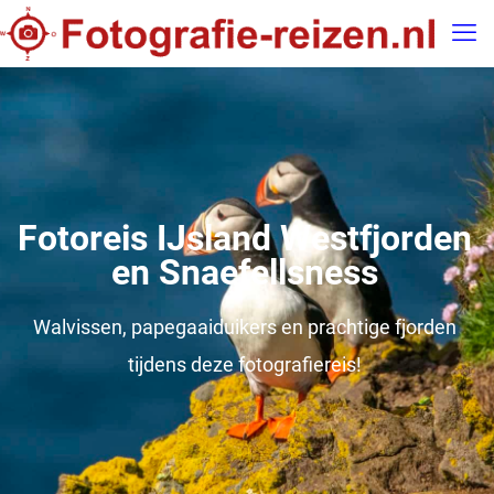
Fotoreis IJsland Westfjorden
en Snaefellsness
Walvissen, papegaaiduikers en prachtige fjorden
tijdens deze fotografiereis!