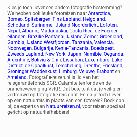
Kies je toch liever een andere fotografie bestemming?
We hebben ook leuke fotoreizen naar
Antarctica
,
Borneo,
Spitsbergen
,
Fins Lapland
,
Helgoland
,
Schotland
,
Suriname
,
IJsland Noorderlicht,
Lofoten
,
Nepal
,
Albanië
,
Madagaskar
,
Costa Rica
,
de Faeröer
eilanden
,
Brazilië Pantanal
,
IJsland Zomer,
Groenland
,
Gambia
,
IJsland Westfjorden
,
Tanzania
,
Valencia
,
Noorwegen
,
Bulgarije
,
Kenia-Tanzania,
Boedapest
,
Zweeds Lapland
,
New York,
Japan
,
Namibië
,
Oeganda
,
Argentinië, Bolivia & Chili
,
Lissabon
,
Luxemburg
,
Lake
District
,
de Opaalkust
,
Terschelling
,
Drenthe,
Friesland
,
Groninger Waddenkust
,
Limburg
,
Veluwe
,
Brabant
en
Ameland
. Fotografie-reizen.nl is lid van het
reisgarantiefonds SGR, Calamiteitenfonds en de
branchevereniging VvKR. Dat betekent dat je veilig en
vertrouwd op fotografie reis gaat. En ga je toch liever
op een natuurreis in plaats van een fotoreis? Boek dan
bij de experts van
Natuur-reizen.nl
, voor reizen speciaal
gericht op natuurliefhebbers!