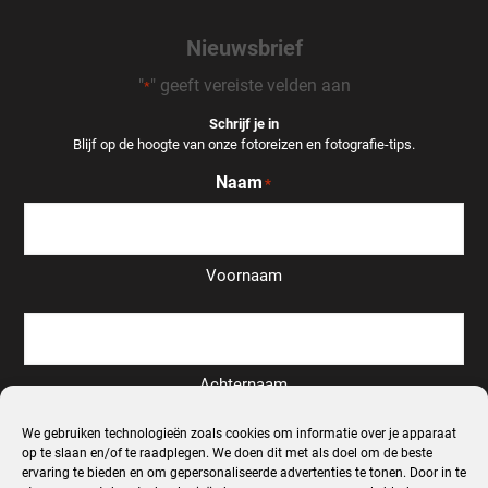
Nieuwsbrief
"
" geeft vereiste velden aan
*
Schrijf je in
Blijf op de hoogte van onze fotoreizen en fotografie-tips.
Naam
*
Voornaam
Achternaam
We gebruiken technologieën zoals cookies om informatie over je apparaat
Email
op te slaan en/of te raadplegen. We doen dit met als doel om de beste
*
ervaring te bieden en om gepersonaliseerde advertenties te tonen. Door in te