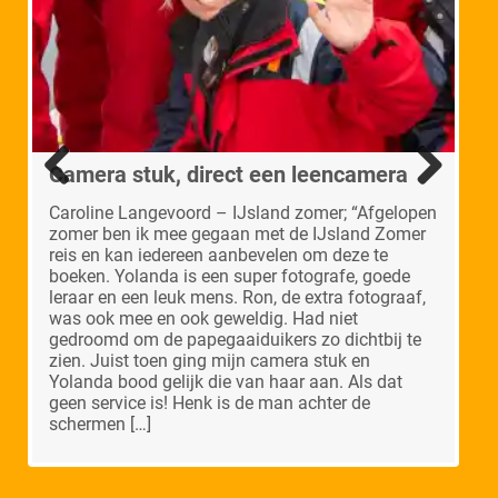
Prachtige panorama’s
Camera stuk, direct een leencamera
Super gezellig
Fascinerend land
Previous
Next
Caroline Langevoord – IJsland zomer; “Afgelopen
zomer ben ik mee gegaan met de IJsland Zomer
reis en kan iedereen aanbevelen om deze te
boeken. Yolanda is een super fotografe, goede
leraar en een leuk mens. Ron, de extra fotograaf,
was ook mee en ook geweldig. Had niet
gedroomd om de papegaaiduikers zo dichtbij te
zien. Juist toen ging mijn camera stuk en
Yolanda bood gelijk die van haar aan. Als dat
geen service is! Henk is de man achter de
schermen
[…]