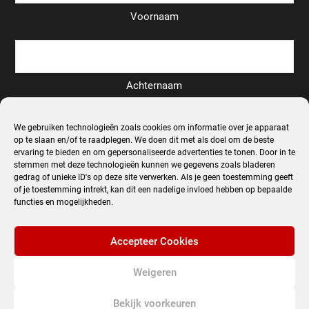
Voornaam
Achternaam
We gebruiken technologieën zoals cookies om informatie over je apparaat
Email
*
op te slaan en/of te raadplegen. We doen dit met als doel om de beste
ervaring te bieden en om gepersonaliseerde advertenties te tonen. Door in te
stemmen met deze technologieën kunnen we gegevens zoals bladeren
gedrag of unieke ID's op deze site verwerken. Als je geen toestemming geeft
of je toestemming intrekt, kan dit een nadelige invloed hebben op bepaalde
functies en mogelijkheden.
Inschrijven
Accepteer Cookies
Alternative:
Weigeren
© 2022 Fotografie-reizen. All Rights Reserved.
Bekijk voorkeuren