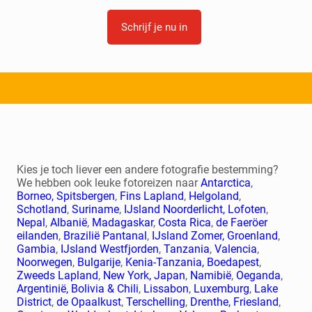
Schrijf je nu in
Kies je toch liever een andere fotografie bestemming?
We hebben ook leuke fotoreizen naar
Antarctica
,
Borneo,
Spitsbergen
,
Fins Lapland
,
Helgoland
,
Schotland
,
Suriname
,
IJsland Noorderlicht,
Lofoten
,
Nepal
,
Albanië
,
Madagaskar
,
Costa Rica
,
de Faeröer
eilanden
,
Brazilië Pantanal
,
IJsland Zomer,
Groenland
,
Gambia
,
IJsland Westfjorden
,
Tanzania
,
Valencia
,
Noorwegen
,
Bulgarije
,
Kenia-Tanzania,
Boedapest
,
Zweeds Lapland
,
New York,
Japan
,
Namibië
,
Oeganda
,
Argentinië, Bolivia & Chili
,
Lissabon
,
Luxemburg
,
Lake
District
,
de Opaalkust
,
Terschelling
,
Drenthe,
Friesland
,