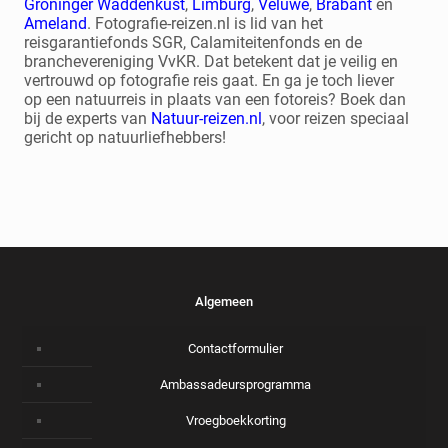
Groninger Waddenkust
,
Limburg
,
Veluwe
,
Brabant
en
Ameland
. Fotografie-reizen.nl is lid van het
reisgarantiefonds SGR, Calamiteitenfonds en de
branchevereniging VvKR. Dat betekent dat je veilig en
vertrouwd op fotografie reis gaat. En ga je toch liever
op een natuurreis in plaats van een fotoreis? Boek dan
bij de experts van
Natuur-reizen.nl
, voor reizen speciaal
gericht op natuurliefhebbers!
Algemeen
Contactformulier
Ambassadeursprogramma
Vroegboekkorting