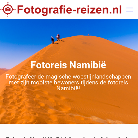
Fotoreis Namibië
Fotografeer de magische woestijnlandschappen
met zijn mooiste bewoners tijdens de fotoreis
Namibië!