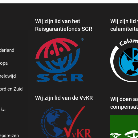
Wij zijn lid van het
Wij zijn lid
Reisgarantiefonds SGR
calamiteit
derland
ropa
reldwijd
ord en Zuid
Wij zijn lid van de VvKR
Wij doen a
compensati
ika
epsreizen