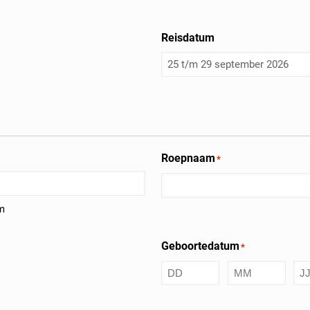
Reisdatum
Roepnaam
*
m
Geboortedatum
*
Dag
Maand
Jaa