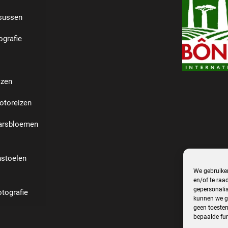
rsussen
grafie
izen
otoreizen
aarsbloemen
stoelen
We gebruiken
en/of te raa
gepersonalis
tografie
kunnen we ge
geen toestem
bepaalde fun