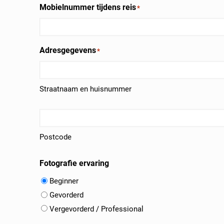
Mobielnummer tijdens reis
*
Adresgegevens
*
Straatnaam en huisnummer
Postcode
en
Postcode
plaatsnaam
*
Fotografie ervaring
Beginner
Gevorderd
Vergevorderd / Professional