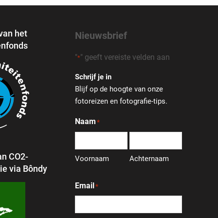
 van het
Nieuwsbrief
enfonds
"
" geeft vereiste velden aan
*
Schrijf je in
Blijf op de hoogte van onze
fotoreizen en fotografie-tips.
Naam
*
an CO2-
Voornaam
Achternaam
e via Bôndy
Email
*