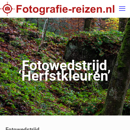
Fotowedstrijd
‘Herfstkleuren’
Fotowedstrijd