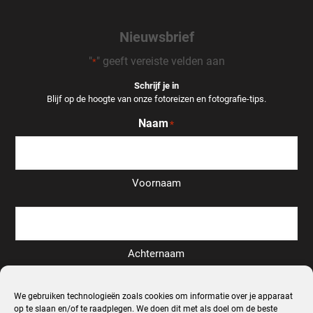
Nieuwsbrief
"
" geeft vereiste velden aan
*
Schrijf je in
Blijf op de hoogte van onze fotoreizen en fotografie-tips.
Naam
*
Voornaam
Achternaam
Email
We gebruiken technologieën zoals cookies om informatie over je apparaat
*
op te slaan en/of te raadplegen. We doen dit met als doel om de beste