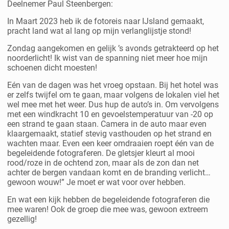
Deelnemer Paul Steenbergen:
In Maart 2023 heb ik de fotoreis naar IJsland gemaakt,
pracht land wat al lang op mijn verlanglijstje stond!
Zondag aangekomen en gelijk ’s avonds getrakteerd op het
noorderlicht! Ik wist van de spanning niet meer hoe mijn
schoenen dicht moesten!
Eén van de dagen was het vroeg opstaan. Bij het hotel was
er zelfs twijfel om te gaan, maar volgens de lokalen viel het
wel mee met het weer. Dus hup de auto’s in. Om vervolgens
met een windkracht 10 en gevoelstemperatuur van -20 op
een strand te gaan staan. Camera in de auto maar even
klaargemaakt, statief stevig vasthouden op het strand en
wachten maar. Even een keer omdraaien roept één van de
begeleidende fotograferen. De gletsjer kleurt al mooi
rood/roze in de ochtend zon, maar als de zon dan net
achter de bergen vandaan komt en de branding verlicht…
gewoon wouw!” Je moet er wat voor over hebben.
En wat een kijk hebben de begeleidende fotograferen die
mee waren! Ook de groep die mee was, gewoon extreem
gezellig!