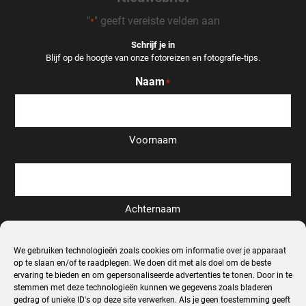
"
" geeft vereiste velden aan
*
Schrijf je in
Blijf op de hoogte van onze fotoreizen en fotografie-tips.
Naam
*
Voornaam
Achternaam
Email
We gebruiken technologieën zoals cookies om informatie over je apparaat
*
op te slaan en/of te raadplegen. We doen dit met als doel om de beste
ervaring te bieden en om gepersonaliseerde advertenties te tonen. Door in te
stemmen met deze technologieën kunnen we gegevens zoals bladeren
gedrag of unieke ID's op deze site verwerken. Als je geen toestemming geeft