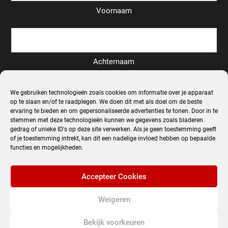
Voornaam
Achternaam
We gebruiken technologieën zoals cookies om informatie over je apparaat
Email
*
op te slaan en/of te raadplegen. We doen dit met als doel om de beste
ervaring te bieden en om gepersonaliseerde advertenties te tonen. Door in te
stemmen met deze technologieën kunnen we gegevens zoals bladeren
gedrag of unieke ID's op deze site verwerken. Als je geen toestemming geeft
of je toestemming intrekt, kan dit een nadelige invloed hebben op bepaalde
functies en mogelijkheden.
Inschrijven
Accepteer Cookies
Alternative:
Weigeren
© 2022 Fotografie-reizen. All Rights Reserved.
Bekijk voorkeuren