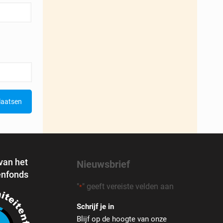
 van het
Nieuwsbrief
enfonds
"
" geeft vereiste velden aan
*
Schrijf je in
Blijf op de hoogte van onze