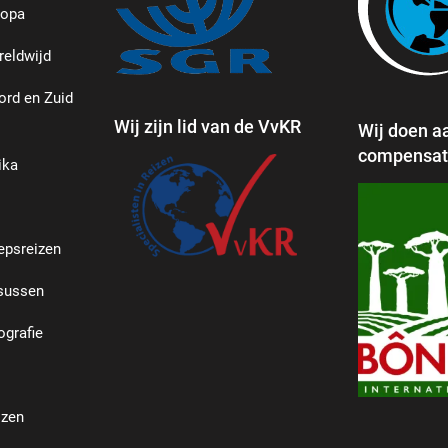
ropa
reldwijd
ord en Zuid
Wij zijn lid van de VvKR
Wij doen a
compensati
ika
epsreizen
rsussen
grafie
izen