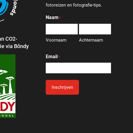
fotoreizen en fotografie-tips.
Naam
*
an CO2-
Voornaam
Achternaam
e via Bôndy
Email
*
Inschrijven
Alternative: