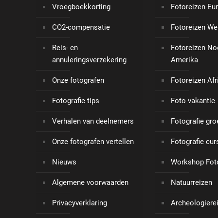
Vroegboekkorting
Fotoreizen Eu
CO2-compensatie
Fotoreizen We
Reis- en
Fotoreizen No
annuleringsverzekering
Amerika
Onze fotografen
Fotoreizen Afr
Fotografie tips
Foto vakantie
Verhalen van deelnemers
Fotografie gro
Onze fotografen vertellen
Fotografie cu
Nieuws
Workshop Foto
Algemene voorwaarden
Natuurreizen
Privacyverklaring
Archeologiere