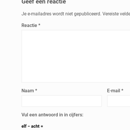
Geef een reactie
Je e-mailadres wordt niet gepubliceerd.
Vereiste vel
Reactie
*
Naam
*
E-mail
*
Vul een antwoord in in cijfers:
elf − acht =