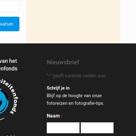
 van het
Nieuwsbrief
enfonds
"
" geeft vereiste velden aan
*
Schrijf je in
Blijf op de hoogte van onze
fotoreizen en fotografie-tips.
Naam
*