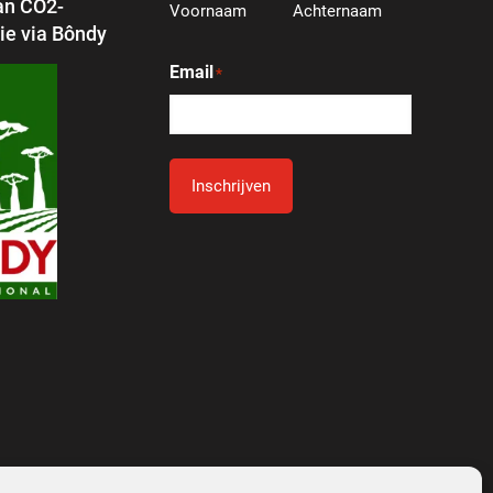
an CO2-
Voornaam
Achternaam
e via Bôndy
Email
*
Inschrijven
Alternative: