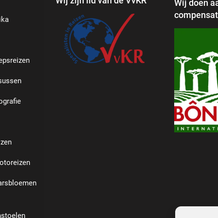
Wij zijn lid van de VvKR
Wij doen a
compensati
ika
epsreizen
rsussen
grafie
izen
otoreizen
aarsbloemen
stoelen