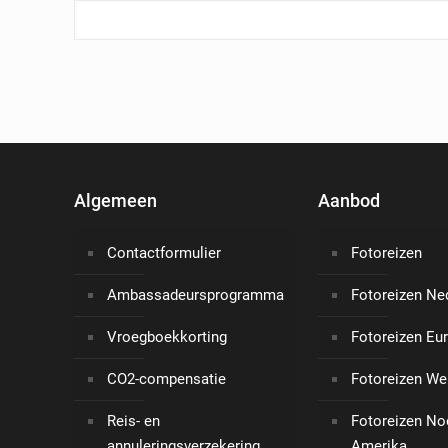
Alternative:
Algemeen
Aanbod
Contactformulier
Fotoreizen
Ambassadeursprogramma
Fotoreizen Ne
Vroegboekkorting
Fotoreizen Eu
CO2-compensatie
Fotoreizen We
Reis- en
Fotoreizen No
annuleringsverzekering
Amerika