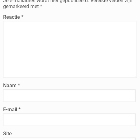
Je e-mailadres wordt niet gepubliceerd.
Vereiste velden zijn
gemarkeerd met
*
Reactie
*
Naam
*
E-mail
*
Site