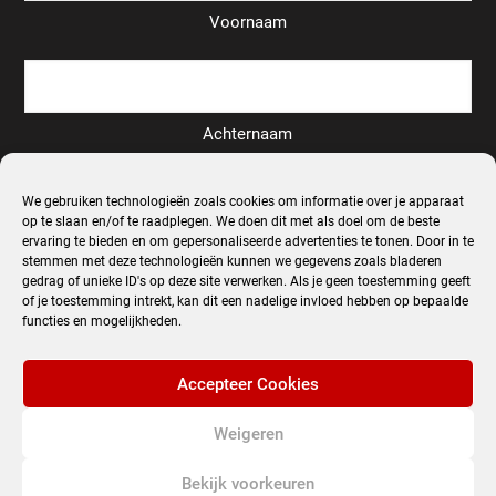
Voornaam
Achternaam
Email
We gebruiken technologieën zoals cookies om informatie over je apparaat
*
op te slaan en/of te raadplegen. We doen dit met als doel om de beste
ervaring te bieden en om gepersonaliseerde advertenties te tonen. Door in te
stemmen met deze technologieën kunnen we gegevens zoals bladeren
gedrag of unieke ID's op deze site verwerken. Als je geen toestemming geeft
of je toestemming intrekt, kan dit een nadelige invloed hebben op bepaalde
functies en mogelijkheden.
Inschrijven
Accepteer Cookies
Alternative:
Weigeren
© 2022 Fotografie-reizen. All Rights Reserved.
Bekijk voorkeuren