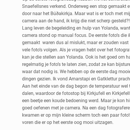
Snaefellsnes verkend. Onderweg een stop gemaakt e
door naar het Búðakirkja. Maar wat is er toch met mi
camera aan de hand, ik krijg die niet scherp gesteld?
Lang leven de begeleiding en hulp van Yolanda, want
camera stond op manual focus. De eerste foto’s die i
gemaakt waren dus al mislukt, maar er zouden vast
vele foto’s volgen. Als je vragen hebt over het fotogra
kan je die stellen aan Yolanda. Ook is het goed om h
regelmatig je foto’s te laten zien, zodat ze kan bijstur
waar dat nodig is. We hebben op de eerste dag mooi
dingen gezien. Ik vond Arnarstapi en Gatklettur prach
Aan het einde van de dag begon de temperatuur wel 
dalen, waardoor de fotostop bij Kirkjufell en Kirkjefel
een beetje een koude bedoening werd. Maar je kon hi
goed oefenen met je camera. Na een dag fotografer
kwamen er op mijn kleine scherm toch een paar foto’
voren die er op het eerste oog mooi uitzagen.