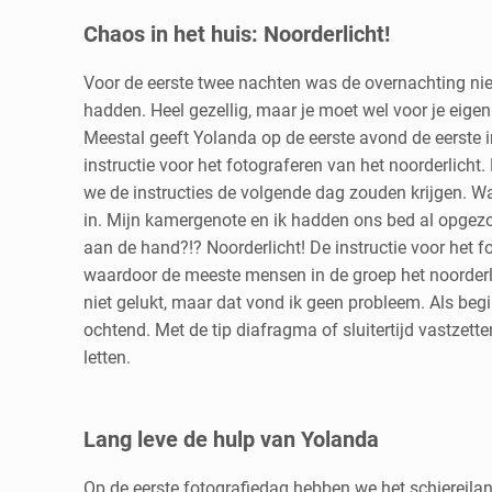
Chaos in het huis: Noorderlicht!
Voor de eerste twee nachten was de overnachting niet
hadden. Heel gezellig, maar je moet wel voor je eige
Meestal geeft Yolanda op de eerste avond de eerste in
instructie voor het fotograferen van het noorderlicht
we de instructies de volgende dag zouden krijgen. Wat 
in. Mijn kamergenote en ik hadden ons bed al opgezoc
aan de hand?!? Noorderlicht! De instructie voor het 
waardoor de meeste mensen in de groep het noorderl
niet gelukt, maar dat vond ik geen probleem. Als begi
ochtend. Met de tip diafragma of sluitertijd vastzett
letten.
Lang leve de hulp van Yolanda
Op de eerste fotografiedag hebben we het schiereila