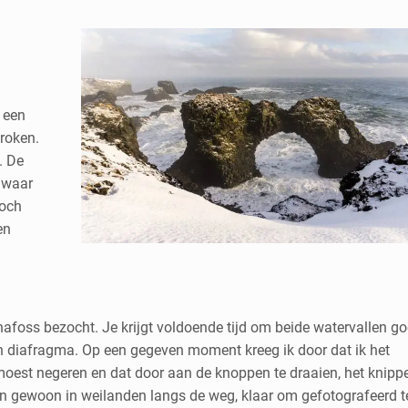
n een
proken.
. De
l waar
toch
en
oss bezocht. Je krijgt voldoende tijd om beide watervallen go
en diafragma. Op een gegeven moment kreeg ik door dat ik het
moest negeren en dat door aan de knoppen te draaien, het knipp
aan gewoon in weilanden langs de weg, klaar om gefotografeerd t