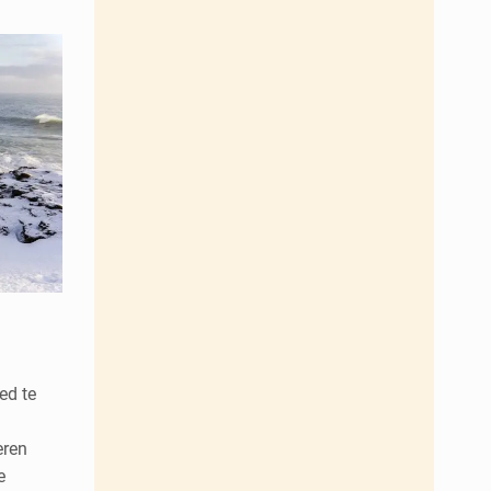
ed te
eren
e