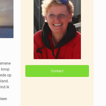
lgemene
e knop
Contact
erde op
sland.
ind ik
lleen