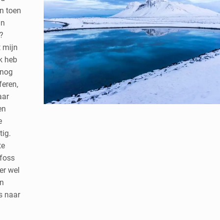
n toen
jn
!?
 mijn
k heb
 nog
feren,
aar
en
e
tig.
te
lfoss
er wel
en
s naar