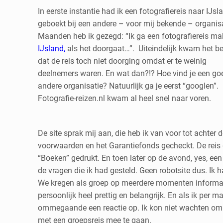
In eerste instantie had ik een fotografiereis naar IJsl
geboekt bij een andere – voor mij bekende – organisa
Maanden heb ik gezegd: “Ik ga een fotografiereis ma
IJsland,
als het doorgaat…”. Uiteindelijk kwam het be
dat de reis toch niet doorging omdat er te weinig
deelnemers waren. En wat dan?!? Hoe vind je een go
andere organisatie? Natuurlijk ga je eerst “googlen”.
Fotografie-reizen.nl kwam al heel snel naar voren.
De site sprak mij aan, die heb ik van voor tot achter
voorwaarden en het Garantiefonds gecheckt. De reis 
“Boeken” gedrukt. En toen later op de avond, yes, een
de vragen die ik had gesteld. Geen robotsite dus. Ik 
We kregen als groep op meerdere momenten informatie 
persoonlijk heel prettig en belangrijk. En als ik per 
ommegaande een reactie op. Ik kon niet wachten om t
met een groepsreis mee te gaan.