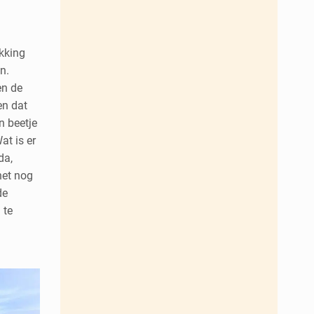
ikking
n.
en de
en dat
n beetje
at is er
da,
het nog
de
 te