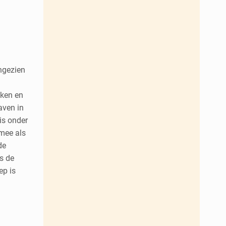
ngezien
nken en
aven in
is onder
mee als
de
ls de
ep is