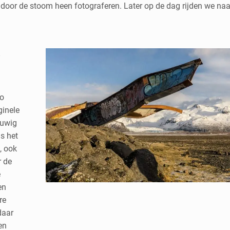
 door de stoom heen fotograferen. Later op de dag rijden we naa
r
to
ginele
euwig
is het
, ook
r de
e
en
re
daar
en