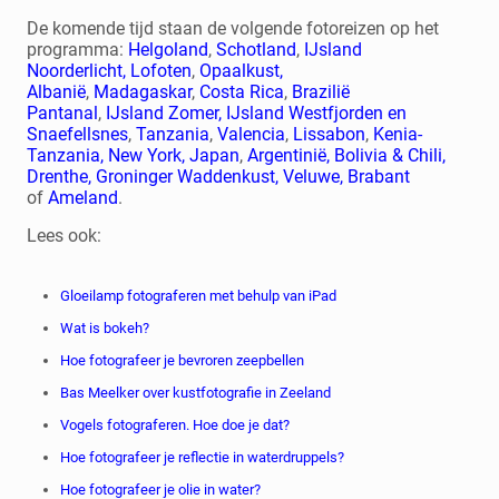
De komende tijd staan de volgende fotoreizen op het
programma:
Helgoland
,
Schotland
,
IJsland
Noorderlicht,
Lofoten
,
Opaalkust,
Albanië
,
Madagaskar
,
Costa Rica
,
Brazilië
Pantanal
,
IJsland Zomer,
IJsland Westfjorden en
Snaefellsnes
,
Tanzania
,
Valencia
,
Lissabon
,
Kenia-
Tanzania,
New York,
Japan
,
Argentinië, Bolivia & Chili,
Drenthe,
Groninger Waddenkust,
Veluwe,
Brabant
of
Ameland
.
Lees ook:
Gloeilamp fotograferen met behulp van iPad
Wat is bokeh?
Hoe fotografeer je bevroren zeepbellen
Bas Meelker over kustfotografie in Zeeland
Vogels fotograferen. Hoe doe je dat?
Hoe fotografeer je reflectie in waterdruppels?
Hoe fotografeer je olie in water?