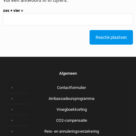
Vul een antwoord in in cijfers:
zes + vier =
Alternative:
Algemeen
Contactformulier
Ambassadeursprogramma
Vroegboekkorting
CO2-compensatie
Reis- en annuleringsverzekering